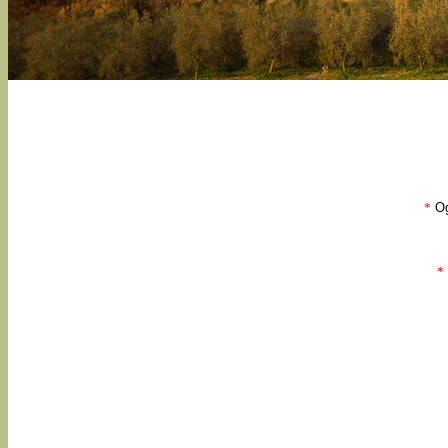
*
Og
*